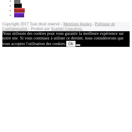
gris
Noir
Rouge
Violet
Copyright 2017
Tout droit réservé -
Mentions légales
-
Politique de
Confidentialité
- Produit par
Scarlett Gonçalves.
Nous utilisons des cookies pour vous garantir la meilleure expérience sur
notre site. Si vous continuez à utiliser ce dernier, nous considérerons que
vous acceptez l'utilisation des cookies.
Ok