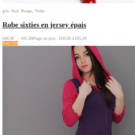
gris, Noir, Rouge, Violet
Robe sixties en jersey épais
€
68,00
–
€
85,00
Plage de prix : €68,00 à €85,00
Sold Out