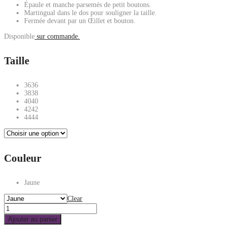
Épaule et manche parsemés de petit boutons.
Martingual dans le dos pour souligner la taille.
Fermée devant par un Œillet et bouton.
Disponible
sur commande.
Taille
36
36
38
38
40
40
42
42
44
44
Couleur
Jaune
Clear
Ajouter au panier