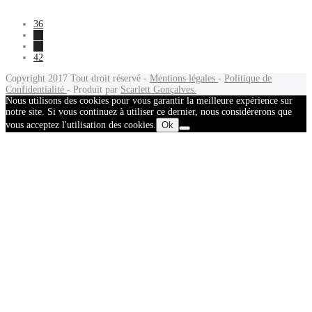
36
38
40
42
Copyright 2017
Tout droit réservé -
Mentions légales
-
Politique de
Confidentialité
- Produit par
Scarlett Gonçalves.
Nous utilisons des cookies pour vous garantir la meilleure expérience sur
notre site. Si vous continuez à utiliser ce dernier, nous considérerons que
vous acceptez l'utilisation des cookies.
Ok