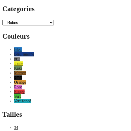
Categories
Couleurs
Bleu
Bleu marine
gris
Jaune
Kaki
Marron
Noir
Orange
Rose
Rouge
Vert
Vert foncé
Tailles
34