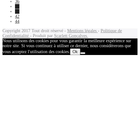
36
38
40
42
44
Copyright 2017
Tout droit réservé -
Mentions légales
-
Politique de
Confidentialité
- Produit par
Scarlett Gonçalves.
Nous utilisons des cookies pour vous garantir la meilleure expérience sur
notre site. Si vous continuez à utiliser ce dernier, nous considérerons que
vous acceptez l'utilisation des cookies.
Ok