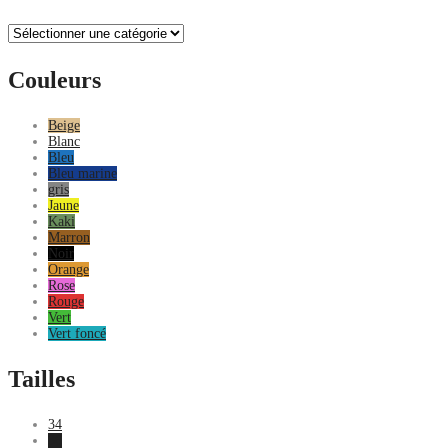
Couleurs
Beige
Blanc
Bleu
Bleu marine
gris
Jaune
Kaki
Marron
Noir
Orange
Rose
Rouge
Vert
Vert foncé
Tailles
34
36