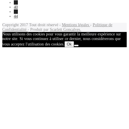
38
40
42
44
Copyright 2017
Tout droit réservé -
Mentions légales
-
Politique de
Confidentialité
- Produit par
Scarlett Gonçalves.
Nous utilisons des cookies pour vous garantir la meilleure expérience sur
notre site. Si vous continuez à utiliser ce dernier, nous considérerons que
vous acceptez l'utilisation des cookies.
Ok