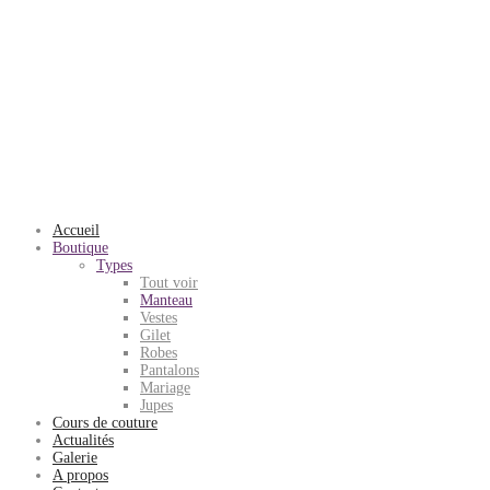
Accueil
Boutique
Types
Tout voir
Manteau
Vestes
Gilet
Robes
Pantalons
Mariage
Jupes
Cours de couture
Actualités
Galerie
A propos