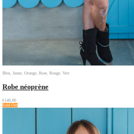
Bleu, Jaune, Orange, Rose, Rouge, Vert
Robe néoprène
€
140,00
Sold Out