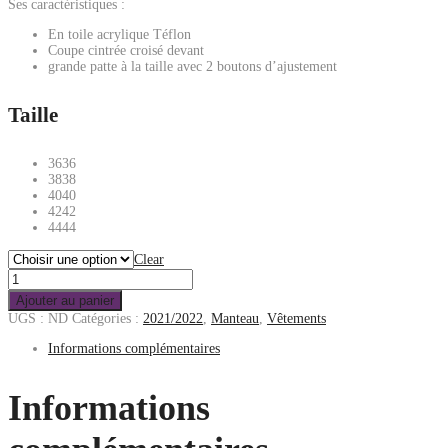
Ses caractéristiques :
En toile acrylique Téflon
Coupe cintrée croisé devant
grande patte à la taille avec 2 boutons d’ajustement
Taille
36
36
38
38
40
40
42
42
44
44
Clear
Ajouter au panier
UGS :
ND
Catégories :
2021/2022
,
Manteau
,
Vêtements
Informations complémentaires
Informations