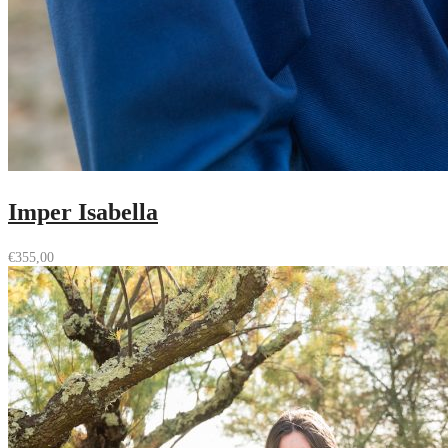
Imper Isabella
€
355,00