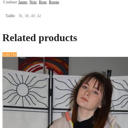
Couleur
Jaune
,
Noir
,
Rose
,
Rouge
Taille
36, 38, 40, 42
Related products
Sold Out