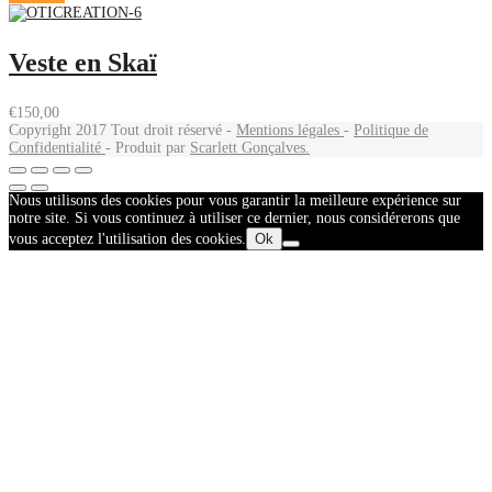
Veste en Skaï
€
150,00
Copyright 2017
Tout droit réservé -
Mentions légales
-
Politique de
Confidentialité
- Produit par
Scarlett Gonçalves.
Nous utilisons des cookies pour vous garantir la meilleure expérience sur
notre site. Si vous continuez à utiliser ce dernier, nous considérerons que
vous acceptez l'utilisation des cookies.
Ok