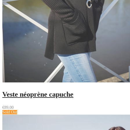
Veste néoprène capuche
€
89,00
Sold Out