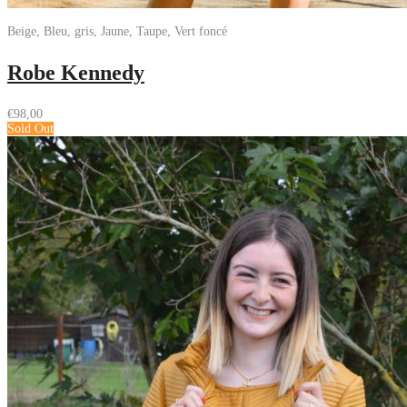
Beige, Bleu, gris, Jaune, Taupe, Vert foncé
Robe Kennedy
€
98,00
Sold Out