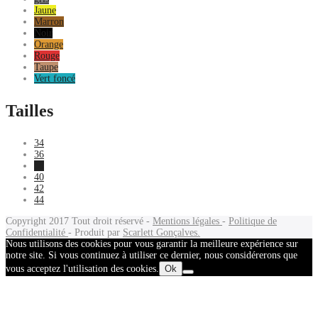
Jaune
Marron
Noir
Orange
Rouge
Taupe
Vert foncé
Tailles
34
36
38
40
42
44
Copyright 2017
Tout droit réservé -
Mentions légales
-
Politique de
Confidentialité
- Produit par
Scarlett Gonçalves.
Nous utilisons des cookies pour vous garantir la meilleure expérience sur
notre site. Si vous continuez à utiliser ce dernier, nous considérerons que
vous acceptez l'utilisation des cookies.
Ok