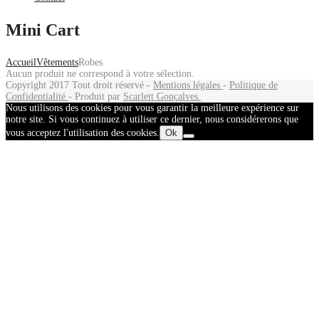
Mini Cart
Accueil
Vêtements
Robes
Aucun produit ne correspond à votre sélection.
Copyright 2017
Tout droit réservé -
Mentions légales
-
Politique de
Confidentialité
- Produit par
Scarlett Gonçalves.
Nous utilisons des cookies pour vous garantir la meilleure expérience sur
notre site. Si vous continuez à utiliser ce dernier, nous considérerons que
vous acceptez l'utilisation des cookies.
Ok