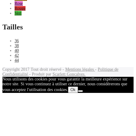
Rose
Rouge
Vert
Tailles
36
38
40
42
44
Copyright 2017
Tout droit réservé -
Mentions légales
-
Politique de
Confidentialité
- Produit par
Scarlett Gonçalves.
Nous utilisons des cookies pour vous garantir la meilleure expérience sur
notre site. Si vous continuez à utiliser ce dernier, nous considérerons que
vous acceptez l'utilisation des cookies.
Ok