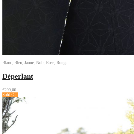
Blanc, Bleu, Jaune, Noir, Rose, Rouge
Déperlant
€
299,00
Sold Out